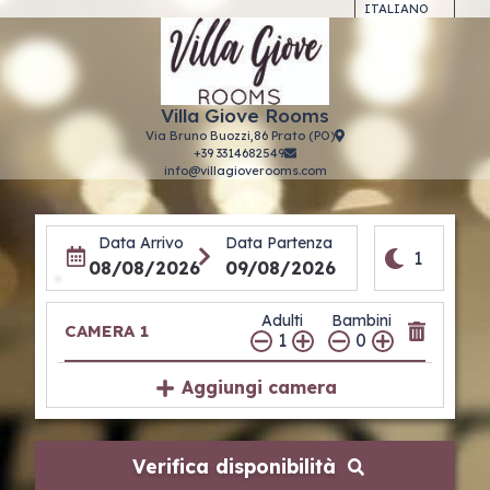
ITALIANO
Villa Giove Rooms
Via Bruno Buozzi,86 Prato (PO)
+39 3314682549
info@villagioverooms.com
Data Arrivo
Data Partenza
1
08/08/2026
09/08/2026
Adulti
Bambini
CAMERA 1
1
0
Aggiungi camera
Verifica disponibilità