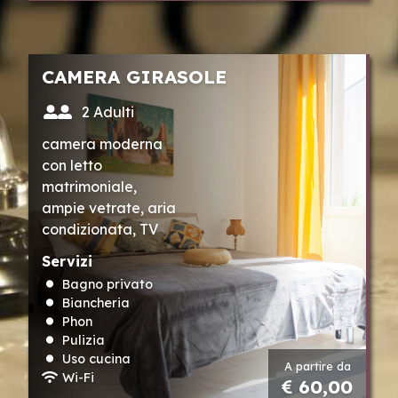
CAMERA GIRASOLE
2 Adulti
camera moderna
con letto
matrimoniale,
ampie vetrate, aria
condizionata, TV
LED, serrande
Servizi
elettriche, bagno in
Bagno privato
camera con doccia.
Biancheria
Phon
Pulizia
Uso cucina
A partire da
Wi-Fi
60,00